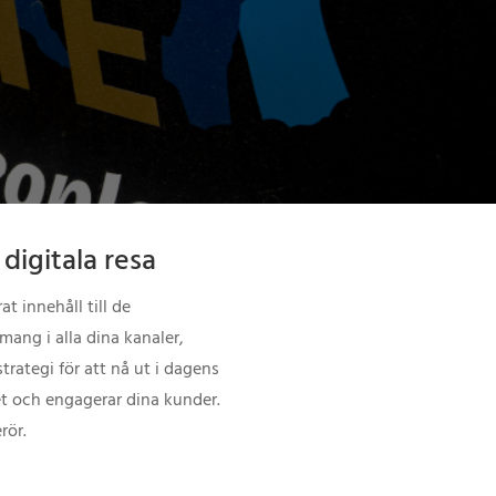
digitala resa
t innehåll till de
emang i alla dina kanaler,
trategi för att nå ut i dagens
et och engagerar dina kunder.
rör.