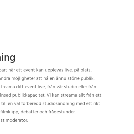
ning
art när ett event kan upplevas live, på plats,
ndra möjligheter att nå en ännu större publik.
streama ditt event live, från vår studio eller från
nsad publikkapacitet. Vi kan streama allt från ett
ill en väl förberedd studiosändning med ett rikt
 filmklipp, debatter och frågestunder.
läst moderator.