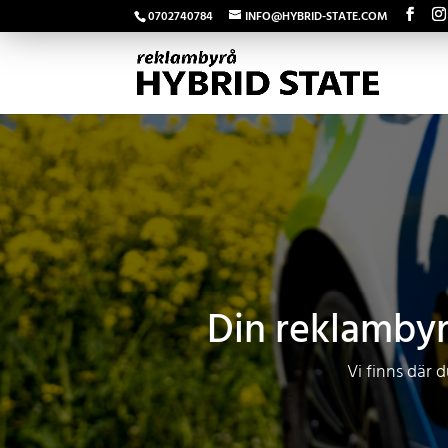
0702740784
INFO@HYBRID-STATE.COM
Din reklambyr
Vi finns där 