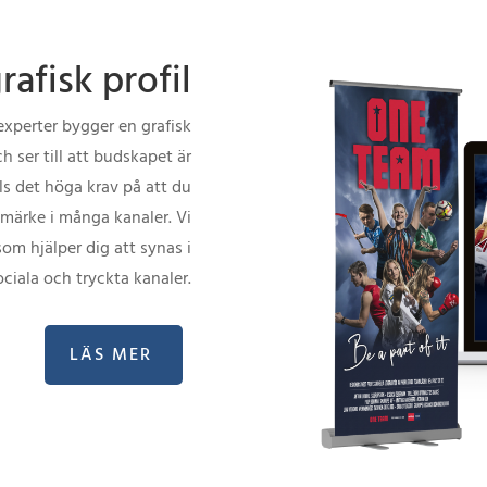
afisk profil
experter bygger en grafisk
ch ser till att budskapet är
älls det höga krav på att du
märke i många kanaler. Vi
som hjälper dig att synas i
sociala och tryckta kanaler.
LÄS MER